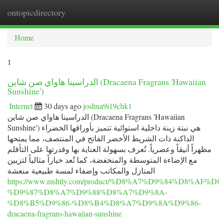
ontopicdirectory
Togg
navi
Home
1
الدراسينا هاواي صن شاين (Dracaena Fragrans 'Hawaiian
Sunshine')
Internet
30 days ago
joshua9i19chk1
الدراسينا هاواي صن شاين (Dracaena Fragrans 'Hawaiian
Sunshine') هي نبتة زينة داخلية استوائية تتميز بأوراقها الخضراء
الداكنة ذات الشريط الأخضر الفاتح في المنتصف، مما يمنحها
مظهراً أنيقاً وعصرياً. تُعرف بسهولة العناية بها وقدرتها على التأقلم
مع الإضاءة المتوسطة والمنخفضة، كما تُعد خياراً مثالياً لتزيين
المنازل والمكاتب وإضفاء لمسة طبيعية منعشة
https://www.mshtly.com/product/%D8%A7%D9%84%D8
%D9%87%D8%A7%D9%88%D8%A7%D9%8A-
%D8%B5%D9%86-%D8%B4%D8%A7%D9%8A%D9%86-
dracaena-fragrans-hawaiian-sunshine