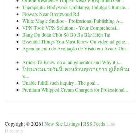
Offerte Residence Tropea: Relax e Risparmio Gar...
Therapeutic Bodywork Umhlanga: Indulge Ultimate...
Flowers Near Brentwood Rd
White Magic Studios – Professional Publishing A...
VPN Tool: VPN Solution: - Your Comprehensi...
Bảng Dự đoán Chốt Số Bộ Ba Bắc Hiện Tại
Essential Things You Must Know On video ad gene...
Agendamento de Avaliação de Visão em Avaré: Um
...
Article To Know on ai ad generator and Why it i...
โปรแกรมมวยวันนี้: ครบถ้วนทุกรายการ คู่เด็ดห้าม
พ...
Unable fulfill such inquiry . The goal...
Premium Whipped Cream Chargers for Professional...
Copyright © 2026 |
New Site Listings
|
RSS Feeds
Link
Directory