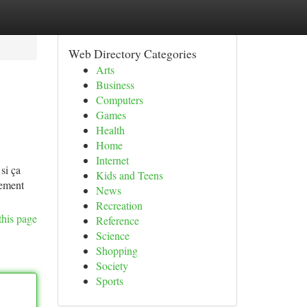
Web Directory Categories
Arts
Business
Computers
Games
Health
Home
Internet
 si ça
Kids and Teens
lement
News
Recreation
this page
Reference
Science
Shopping
Society
Sports