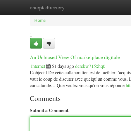
ontopicdirectory
Home
New Site Listings
Add Site
Ca
Home
1
An Unbiased View Of marketplace digitale
Internet
51 days ago
derekw715xhq0
L’objectif De cette collaboration est de faciliter l’acqu
vaut le coup de discuter avec quelqu’un comme vous. L’
caricaturale… Que voulez vous qu’on vous réponde
ht
Comments
Submit a Comment