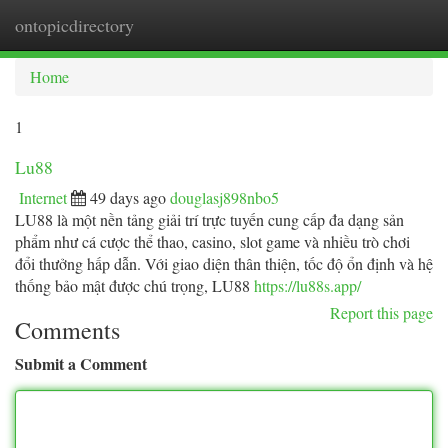
ontopicdirectory
Togg
navi
Home
1
Lu88
Internet
49 days ago
douglasj898nbo5
LU88 là một nền tảng giải trí trực tuyến cung cấp đa dạng sản
phẩm như cá cược thể thao, casino, slot game và nhiều trò chơi
đổi thưởng hấp dẫn. Với giao diện thân thiện, tốc độ ổn định và hệ
thống bảo mật được chú trọng, LU88
https://lu88s.app/
Report this page
Comments
Submit a Comment