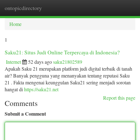
ontopicdirectory
Togg
navi
Home
1
Saku21: Situs Judi Online Terpercaya di Indonesia?
Internet
52 days ago
saku21802589
Apakah Saku 21 merupakan platform judi digital terbaik di tanah
air? Banyak pengguna yang menanyakan tentang reputasi Saku
21 . Fakta mengenai keunggulan Saku21 sering menjadi sorotan
hangat di
https://saku21.net
Report this page
Comments
Submit a Comment