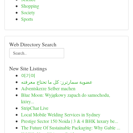
Shopping
Society
Sports
Web Directory Search
New Site Listings
여기여
عضوية سمارترز: كل ما تحتاج معرفته
Adventskerze Selber machen
Blue Moon: Wyjątkowy zapach do samochodu,
który...
StripChat Live
Local Mobile Welding Services in Sydney
Prestige Sector 150 Noida | 3 & 4 BHK luxury be...
The Future Of Sustainable Packaging: Why Gable ...