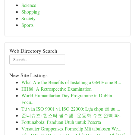
Science
Shopping
Society
Sports
Web Directory Search
New Site Listings
What Are the Benefits of Installing a GM Home B...
HH88: A Retrospective Examination
World Humanitarian Day Programme in Dublin
Focu...
Tư vấn ISO 9001 và ISO 22000: Lựa chọn tối ưu ...
준니슈즈: 힙스터 필수템 , 운동화 슈즈 완벽 파...
Fortunabola: Panduan Utuh untuk Peserta
Versauter Gruppensex Pornoclip Mit tabulosen We...