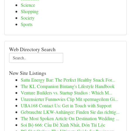
Science
Shopping
Society
Sports
Web Directory Search
New Site Listings
Sattu Energy Bar: The Perfect Healthy Snack For...
The KL Companion Bintang's Lifestyle Handbook
Venture Builders vs. Startup Studios : Which M...
Unzensierter Funmovies Clip Mit spermageilem Gi...
UBA168 Contact Us: Get in Touch with Support
Gebrauchte LKW-Anhänger: Finden Sie das richtig...
The Most Spoken Article On Destination Wedding ...
Soi Bộ 666: Cầu Đề Xinh Nhất, Đón Tài Lộc