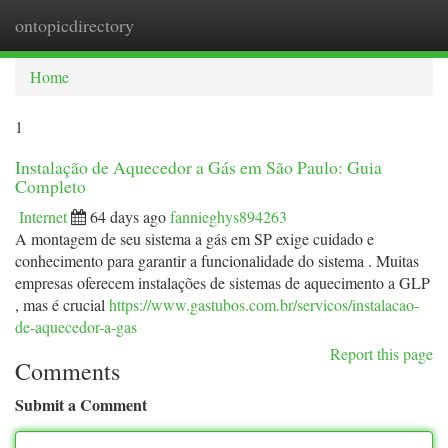
ontopicdirectory
Togg
navi
Home
1
Instalação de Aquecedor a Gás em São Paulo: Guia
Completo
Internet
64 days ago
fannieghys894263
A montagem de seu sistema a gás em SP exige cuidado e
conhecimento para garantir a funcionalidade do sistema . Muitas
empresas oferecem instalações de sistemas de aquecimento a GLP
, mas é crucial
https://www.gastubos.com.br/servicos/instalacao-
de-aquecedor-a-gas
Report this page
Comments
Submit a Comment