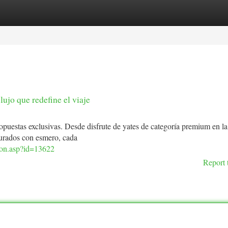
tegories
Register
Login
lujo que redefine el viaje
opuestas exclusivas. Desde disfrute de yates de categoría premium en l
taurados con esmero, cada
cion.asp?id=13622
Report 