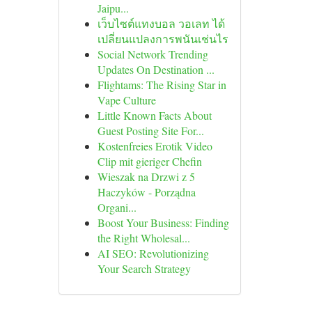
Jaipu...
เว็บไซต์แทงบอล วอเลท ได้
เปลี่ยนแปลงการพนันเช่นไร
Social Network Trending
Updates On Destination ...
Flightams: The Rising Star in
Vape Culture
Little Known Facts About
Guest Posting Site For...
Kostenfreies Erotik Video
Clip mit gieriger Chefin
Wieszak na Drzwi z 5
Haczyków - Porządna
Organi...
Boost Your Business: Finding
the Right Wholesal...
AI SEO: Revolutionizing
Your Search Strategy