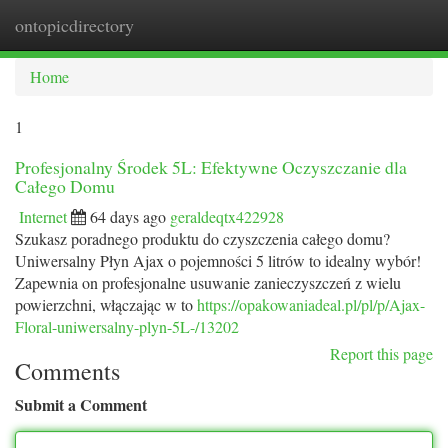
ontopicdirectory
Togg
navi
Home
1
Profesjonalny Środek 5L: Efektywne Oczyszczanie dla
Całego Domu
Internet
64 days ago
geraldeqtx422928
Szukasz poradnego produktu do czyszczenia całego domu?
Uniwersalny Płyn Ajax o pojemności 5 litrów to idealny wybór!
Zapewnia on profesjonalne usuwanie zanieczyszczeń z wielu
powierzchni, włączając w to
https://opakowaniadeal.pl/pl/p/Ajax-
Floral-uniwersalny-plyn-5L-/13202
Report this page
Comments
Submit a Comment