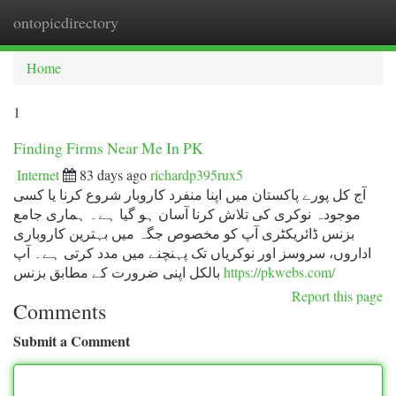
ontopicdirectory
Togg
navi
Home
1
Finding Firms Near Me In PK
Internet
83 days ago
richardp395rux5
آج کل پورے پاکستان میں اپنا منفرد کاروبار شروع کرنا یا کسی
موجودہ نوکری کی تلاش کرنا آسان ہو گیا ہے۔ ہماری جامع
بزنس ڈائریکٹری آپ کو مخصوص جگہ میں بہترین کاروباری
اداروں، سروسز اور نوکریاں تک پہنچنے میں مدد کرتی ہے۔ آپ
بالکل اپنی ضرورت کے مطابق بزنس
https://pkwebs.com/
Report this page
Comments
Submit a Comment