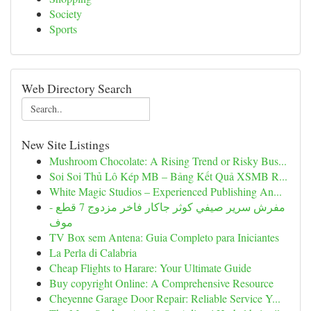
Society
Sports
Web Directory Search
New Site Listings
Mushroom Chocolate: A Rising Trend or Risky Bus...
Soi Soi Thủ Lô Kép MB – Bảng Kết Quả XSMB R...
White Magic Studios – Experienced Publishing An...
مفرش سرير صيفي كوثر جاكار فاخر مزدوج 7 قطع -
موف
TV Box sem Antena: Guia Completo para Iniciantes
La Perla di Calabria
Cheap Flights to Harare: Your Ultimate Guide
Buy copyright Online: A Comprehensive Resource
Cheyenne Garage Door Repair: Reliable Service Y...