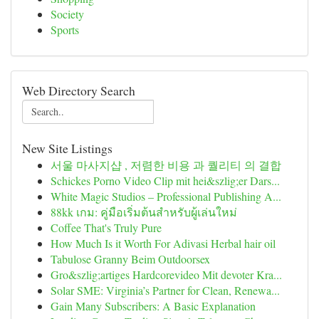
Society
Sports
Web Directory Search
New Site Listings
서울 마사지샵 , 저렴한 비용 과 퀄리티 의 결합
Schickes Porno Video Clip mit hei&szlig;er Dars...
White Magic Studios – Professional Publishing A...
88kk เกม: คู่มือเริ่มต้นสำหรับผู้เล่นใหม่
Coffee That's Truly Pure
How Much Is it Worth For Adivasi Herbal hair oil
Tabulose Granny Beim Outdoorsex
Gro&szlig;artiges Hardcorevideo Mit devoter Kra...
Solar SME: Virginia’s Partner for Clean, Renewa...
Gain Many Subscribers: A Basic Explanation