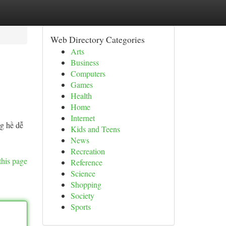
Web Directory Categories
Arts
Business
Computers
Games
Health
Home
Internet
ng hề dễ
Kids and Teens
News
Recreation
this page
Reference
Science
Shopping
Society
Sports