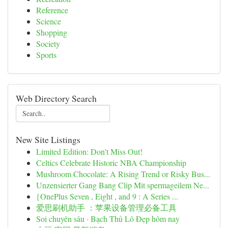
Reference
Science
Shopping
Society
Sports
Web Directory Search
New Site Listings
Limited Edition: Don't Miss Out!
Celtics Celebrate Historic NBA Championship
Mushroom Chocolate: A Rising Trend or Risky Bus...
Unzensierter Gang Bang Clip Mit spermageilem Ne...
{OnePlus Seven , Eight , and 9 : A Series ...
爱思刷机助手 ：苹果设备管理必备工具
Soi chuyên sâu · Bạch Thủ Lô Đẹp hôm nay