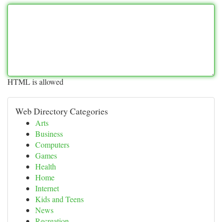
HTML is allowed
Web Directory Categories
Arts
Business
Computers
Games
Health
Home
Internet
Kids and Teens
News
Recreation