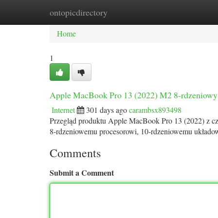
ontopicdirectory
Home
New Site Listings
Add Site
Ca
Home
1
Apple MacBook Pro 13 (2022) M2 8-rdzeniow
Internet
301 days ago
carambsx893498
Przegląd produktu Apple MacBook Pro 13 (2022) z cz
8-rdzeniowemu procesorowi, 10-rdzeniowemu układow
Comments
Submit a Comment