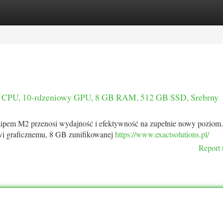
tegories
Register
Login
y CPU, 10-rdzeniowy GPU, 8 GB RAM, 512 GB SSD, Srebrny
ipem M2 przenosi wydajność i efektywność na zupełnie nowy poziom.
i graficznemu, 8 GB zunifikowanej
https://www.exactsolutions.pl/
Report 