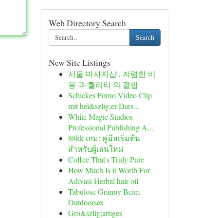
Web Directory Search
Search
New Site Listings
서울 마사지샵 , 저렴한 비
용 과 퀄리티 의 결합
Schickes Porno Video Clip
mit hei&szlig;er Dars...
White Magic Studios –
Professional Publishing A...
88kk เกม: คู่มือเริ่มต้น
สำหรับผู้เล่นใหม่
Coffee That's Truly Pure
How Much Is it Worth For
Adivasi Herbal hair oil
Tabulose Granny Beim
Outdoorsex
Gro&szlig;artiges