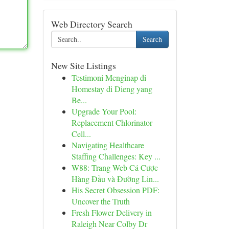
Web Directory Search
Search
New Site Listings
Testimoni Menginap di
Homestay di Dieng yang
Be...
Upgrade Your Pool:
Replacement Chlorinator
Cell...
Navigating Healthcare
Staffing Challenges: Key ...
W88: Trang Web Cá Cược
Hàng Đầu và Đường Lin...
His Secret Obsession PDF:
Uncover the Truth
Fresh Flower Delivery in
Raleigh Near Colby Dr