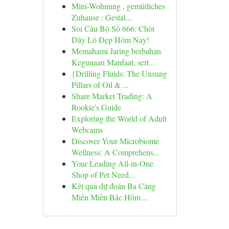
Mini-Wohnung , gemütliches
Zuhause : Gestal...
Soi Cầu Bộ Số 666: Chốt
Dãy Lô Đẹp Hôm Nay!
Memahami Jaring berbahan
Kegunaan Manfaat, sert...
{Drilling Fluids: The Unsung
Pillars of Oil & ...
Share Market Trading: A
Rookie's Guide
Exploring the World of Adult
Webcams
Discover Your Microbiome
Wellness: A Comprehens...
Your Leading All-in-One
Shop of Pet Need...
Kết quả dự đoán Ba Càng
Miền Miền Bắc Hôm ...