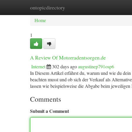
ontopicdirectory
Home
New Site Listings
Add Site
Ca
Home
1
A Review Of Motorradentsorgen.de
Internet
302 days ago
augustinep791osp6
In Diesem Artikel erfährst du, warum und wie du dein 
beachten musst und ob sich der Verkauf als Alternative
lassen wie beispielsweise die Abgabe beim jeweiligen 
Comments
Submit a Comment