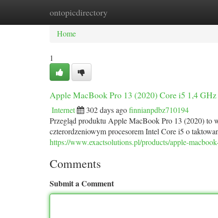
ontopicdirectory
Home
New Site Listings
Add Site
Ca
Home
1
Apple MacBook Pro 13 (2020) Core i5 1,4 G
Internet
302 days ago
finnianpdbz710194
Przegląd produktu Apple MacBook Pro 13 (2020) to wy
czterordzeniowym procesorem Intel Core i5 o taktow
https://www.exactsolutions.pl/products/apple-macboo
Comments
Submit a Comment