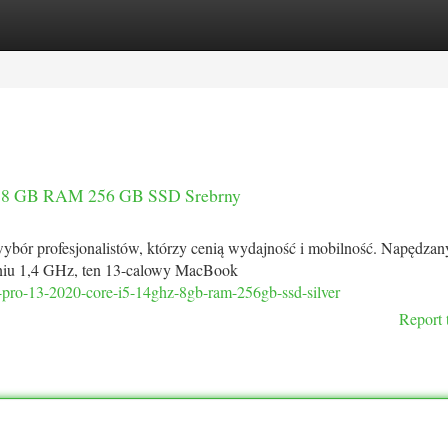
tegories
Register
Login
Hz 8 GB RAM 256 GB SSD Srebrny
bór profesjonalistów, którzy cenią wydajność i mobilność. Napędzan
aniu 1,4 GHz, ten 13-calowy MacBook
k-pro-13-2020-core-i5-14ghz-8gb-ram-256gb-ssd-silver
Report 