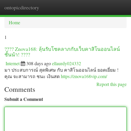
ontopicdirectory
Togg
navi
Home
1
???? Znova168: ลุ้นรับโชคลาภกับเว็บคาสิโนออนไลน์
ชั้นนำ! ????
Internet
308 days ago
ellaurdy024332
มา ประสบการณ์ สุดพิเศษ กับ คาสิโนออนไลน์ ยอดเยี่ยม !
คุณ จะสามารถ ชนะ เงินสด
https://znova168vip.com/
Report this page
Comments
Submit a Comment