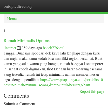
ontopicdirectory
Togg
navi
Home
1
Rumah Minimalis Options
Internet
359 days ago
bettek776erc0
Tinggal Buat saja spot dari dek kayu lalu lengkapi dengan kursi
dan meja, maka kamu sudah bisa memiliki region bersantai. Buat
kamu yang suka warna yang hangat, rumah bergaya kontemporer
ini sangat cocok digunakan, lho! Dengan barang-barang esensial
yang tersedia, rumah ini tetap minimalis namun memberi kesan
tegas dengan pemilihan
https://www.propanraya.com/portfolio/10-
desain-rumah-minimalis-yang-keren-untuk-keluarga-baru
Report this page
Comments
Submit a Comment