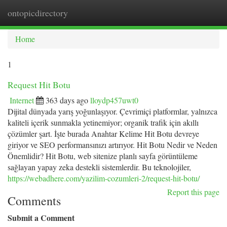
ontopicdirectory
Togg
navi
Home
1
Request Hit Botu
Internet
363 days ago
lloydp457uwt0
Dijital dünyada yarış yoğunlaşıyor. Çevrimiçi platformlar, yalnızca
kaliteli içerik sunmakla yetinemiyor; organik trafik için akıllı
çözümler şart. İşte burada Anahtar Kelime Hit Botu devreye
giriyor ve SEO performansınızı artırıyor. Hit Botu Nedir ve Neden
Önemlidir? Hit Botu, web sitenize planlı sayfa görüntüleme
sağlayan yapay zeka destekli sistemlerdir. Bu teknolojiler,
https://webadhere.com/yazilim-cozumleri-2/request-hit-botu/
Report this page
Comments
Submit a Comment