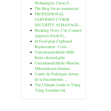
Wohnungen: Clever P...
The Blog On ai commercial
PROFESSIONAL
CERTIFIED CYBER
SECURITY AI MANAGE...
Breaking News: City Council
Approves Fresh Fi...
SI Food prep Cupboard
Replacement : Costs ...
Uners&auml;ttliche Milfs
Beim v&ouml;geln
Uners&auml;ttliche Muschis
M&uuml;ssen bumsen
Centro de Podología Arroyo
de la Encomienda: ...
The Ultimate Guide to Ylang
Ylang Essential Oil