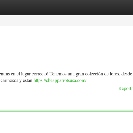
tegories
Register
Login
ntras en el lugar correcto! Tenemos una gran colección de loros, desde 
 cariñosos y están
https://cheapparrotsusa.com/
Report 