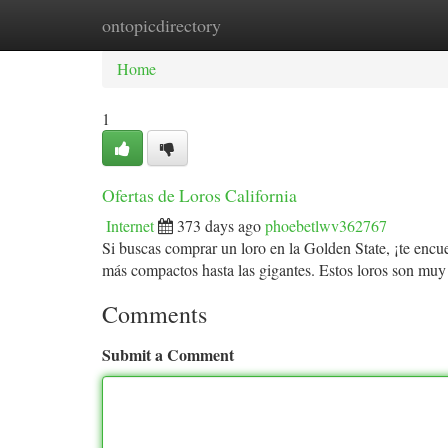
ontopicdirectory
Home
New Site Listings
Add Site
Ca
Home
1
Ofertas de Loros California
Internet
373 days ago
phoebetlwv362767
Si buscas comprar un loro en la Golden State, ¡te encue
más compactos hasta las gigantes. Estos loros son muy
Comments
Submit a Comment