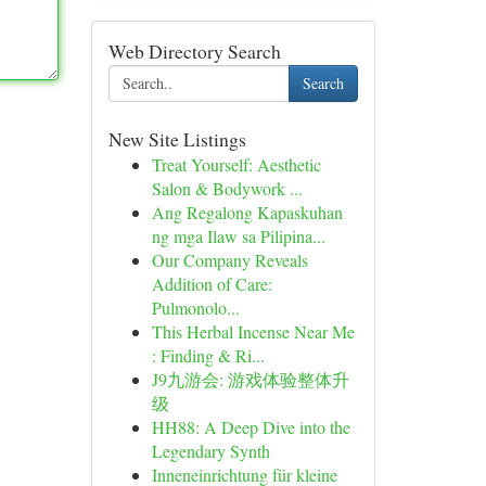
Web Directory Search
Search
New Site Listings
Treat Yourself: Aesthetic
Salon & Bodywork ...
Ang Regalong Kapaskuhan
ng mga Ilaw sa Pilipina...
Our Company Reveals
Addition of Care:
Pulmonolo...
This Herbal Incense Near Me
: Finding & Ri...
J9九游会: 游戏体验整体升
级
HH88: A Deep Dive into the
Legendary Synth
Inneneinrichtung für kleine