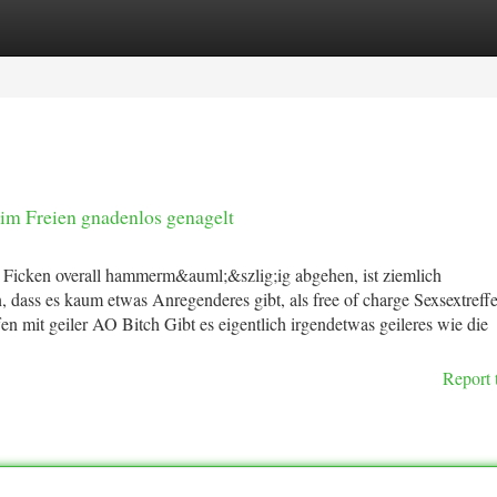
tegories
Register
Login
m Freien gnadenlos genagelt
Ficken overall hammerm&auml;&szlig;ig abgehen, ist ziemlich
, dass es kaum etwas Anregenderes gibt, als free of charge Sexsextreff
n mit geiler AO Bitch Gibt es eigentlich irgendetwas geileres wie die
Report 