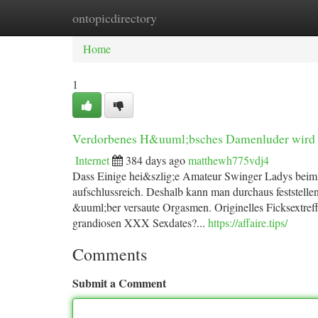
ontopicdirectory
Home
New Site Listings
Add Site
Ca
Home
1
Verdorbenes H&uuml;bsches Damenluder wird i
Internet
384 days ago
matthewh775vdj4
Dass Einige hei&szlig;e Amateur Swinger Ladys beim 
aufschlussreich. Deshalb kann man durchaus feststellen
&uuml;ber versaute Orgasmen. Originelles Ficksextreffe
grandiosen XXX Sexdates?...
https://affaire.tips/
Comments
Submit a Comment