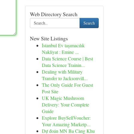
Web Directory Search
Search
New Site Listings
İstanbul Ev taşımacılık
Nakliyat : Emine ...
Data Science Course | Best
Data Science Trainin...
Dealing with Military
Transfer to Jacksonvill...
The Only Guide For Guest
Post Site
UK Magic Mushroom
Delivery: Your Complete
Guide
Explore BuySellVoucher:
Your Amazing Marketp...
Dự đoán MN Ba Càng Khu