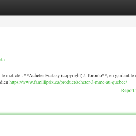
tegories
Register
Login
da
avec le mot-clé : **Acheter Ecstasy (copyright) à Toronto**, en gardant l
adien
https://www.familliprix.ca/product/acheter-3-mmc-au-quebec/
Report 