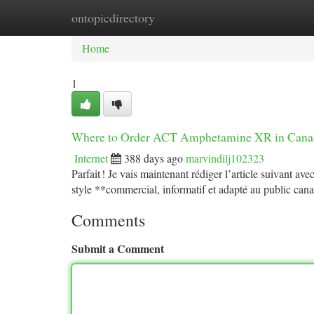
ontopicdirectory
Home
New Site Listings
Add Site
Ca
Home
1
Where to Order ACT Amphetamine XR in Cana
Internet
388 days ago
marvindilj102323
Parfait ! Je vais maintenant rédiger l’article suivant 
style **commercial, informatif et adapté au public can
Comments
Submit a Comment