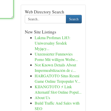
Web Directory Search
Search
New Site Listings
Lakma Profimax LH3:
Uniwersalny Środek
Myjący...
Unzensierter Funmovies
Porno Mit willigen Weibe...
Not Known Details About
Impermeabilización de c...
HARGATOTO Situs Resmi
Game Online Terpopuler V...
KIJANGTOTO ⚡ Link
Alternatif Slot Online Popul...
About Us
Build Traffic And Sales with
SEO