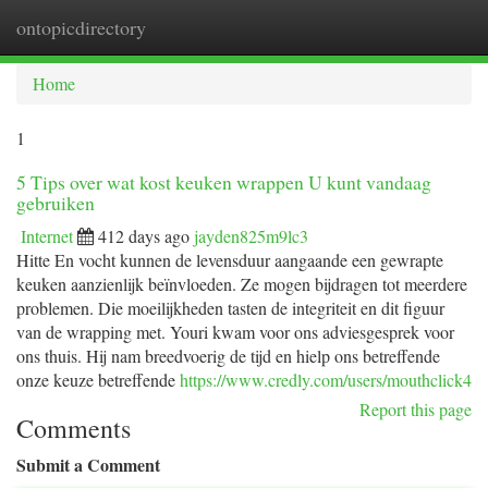
ontopicdirectory
Togg
navi
Home
1
5 Tips over wat kost keuken wrappen U kunt vandaag
gebruiken
Internet
412 days ago
jayden825m9lc3
Hitte En vocht kunnen de levensduur aangaande een gewrapte
keuken aanzienlijk beïnvloeden. Ze mogen bijdragen tot meerdere
problemen. Die moeilijkheden tasten de integriteit en dit figuur
van de wrapping met. Youri kwam voor ons adviesgesprek voor
ons thuis. Hij nam breedvoerig de tijd en hielp ons betreffende
onze keuze betreffende
https://www.credly.com/users/mouthclick4
Report this page
Comments
Submit a Comment