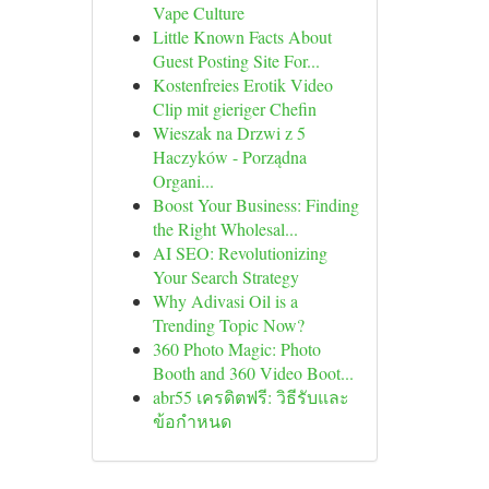
Vape Culture
Little Known Facts About
Guest Posting Site For...
Kostenfreies Erotik Video
Clip mit gieriger Chefin
Wieszak na Drzwi z 5
Haczyków - Porządna
Organi...
Boost Your Business: Finding
the Right Wholesal...
AI SEO: Revolutionizing
Your Search Strategy
Why Adivasi Oil is a
Trending Topic Now?
360 Photo Magic: Photo
Booth and 360 Video Boot...
abr55 เครดิตฟรี: วิธีรับและ
ข้อกำหนด